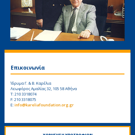
Επικοινωνία
Ίδρυμα Γ. & Β. Καρέλια
Λεωφόρος Αμαλίας 32, 105 58 Αθήνα
Τ: 210 3318074
F: 210 3318075
E:
info@kareliafoundation.org.gr