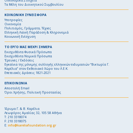
Οικονομικά Στοιχεία
Τα Μέλη του Διοικητικού Συμβουλίου
ΚΟΙΝΩΝΙΚΗ ΣΥΝΕΙΣΦΟΡΑ
Υποτροφίες
Οικονομία
Πολιτισμός, Γράμματα, Τέχνες
Ελληνική Λαϊκή Παράδοση & Κληρονομιά
Κοινωνική Ενίσχυση
ΤΟ ΕΡΓΟ ΜΑΣ ΜΕΧΡΙ ΣΗΜΕΡΑ
Ενισχυθέντα Φυσικά Πρόσωπα
Ενισχυθέντα Νομικά Πρόσωπα
‘Ερευνες / Εκδόσεις
Εγκαίνια της μόνιμης συλλογής ελληνικών ενδυμασιών “Βικτωρία Γ.
Καρέλια” στον Εκθεσιακό Χώρο του Λ.Ε.Κ.
Επετειακές Δράσεις 1821-2021
ΕΠΙΚΟΙΝΩΝΙΑ
Αποστολή Email
Όροι Χρήσης, Πολιτική Προστασίας
Ίδρυμα Γ. & Β. Καρέλια
Λεωφόρος Αμαλίας 32, 105 58 Αθήνα
Τ: 210 3318074
F: 210 3318075
E:
info@kareliafoundation.org.gr